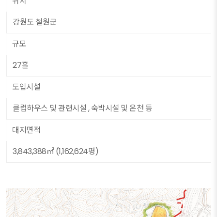
위치
강원도 철원군
규모
27홀
도입시설
클럽하우스 및 관련시설 , 숙박시설 및 온천 등
대지면적
3,843,388㎡ (1,162,624평)